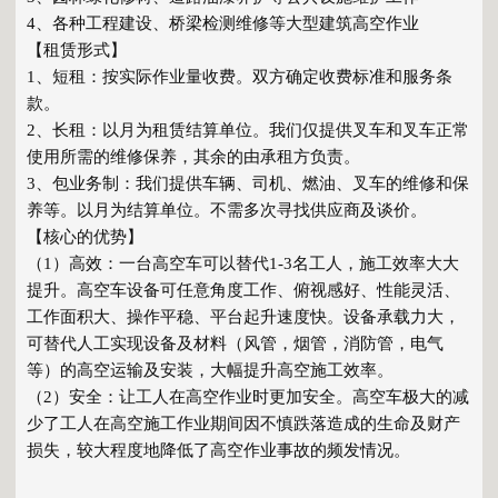
4、各种工程建设、桥梁检测维修等大型建筑高空作业
【租赁形式】
1、短租：按实际作业量收费。双方确定收费标准和服务条
款。
2、长租：以月为租赁结算单位。我们仅提供叉车和叉车正常
使用所需的维修保养，其余的由承租方负责。
3、包业务制：我们提供车辆、司机、燃油、叉车的维修和保
养等。以月为结算单位。不需多次寻找供应商及谈价。
【核心的优势】
（1）高效：一台高空车可以替代1-3名工人，施工效率大大
提升。高空车设备可任意角度工作、俯视感好、性能灵活、
工作面积大、操作平稳、平台起升速度快。设备承载力大，
可替代人工实现设备及材料（风管，烟管，消防管，电气
等）的高空运输及安装，大幅提升高空施工效率。
（2）安全：让工人在高空作业时更加安全。高空车极大的减
少了工人在高空施工作业期间因不慎跌落造成的生命及财产
损失，较大程度地降低了高空作业事故的频发情况。