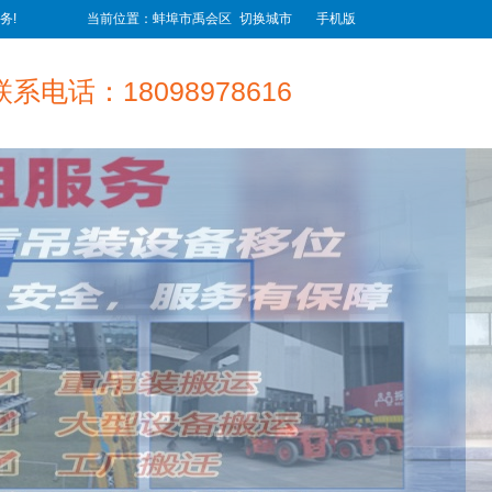
务!
当前位置：蚌埠市禹会区
切换城市
手机版
联系电话：18098978616