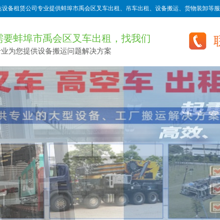
达设备租赁公司专业提供蚌埠市禹会区叉车出租、吊车出租、设备搬运、货物装卸等服
需要蚌埠市禹会区叉车出租，找我们
专业为您提供设备搬运问题解决方案