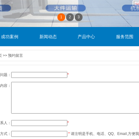
1
2
3
成功案例
新闻动态
产品中心
服务范围
页
>>
预约留言
问题：
*
内容：
系人：
*
方式：
*
请注明是手机、电话、QQ、Email,方便