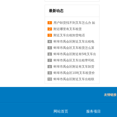
最新动态
用户卸货找不到叉车怎么办 如
何在附近找叉车
附近哪里有叉车租赁
附近叉车出租卸货电话
蚌埠市禹会区附近叉车出租电
话是多少？
蚌埠市禹会区叉车租赁怎么算
台班？
蚌埠市禹会区附近有5吨叉车出
租吗？
蚌埠市禹会区叉车出租带司机
价格？
蚌埠市禹会区附近有叉车卸货
服务吗？
蚌埠市禹会区10吨叉车租赁价
格表？
蚌埠市禹会区附近叉车出租联
系方式有哪些？
友情链接
网站首页
服务项目