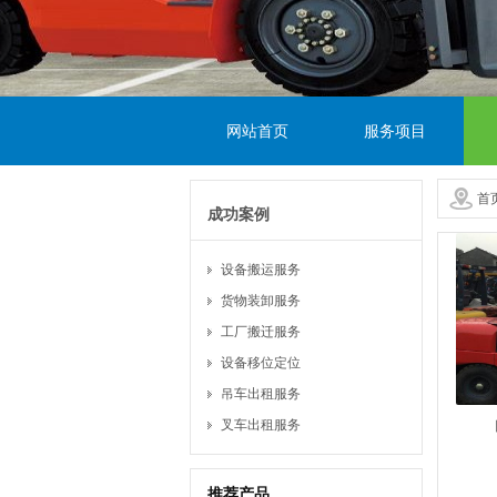
网站首页
服务项目
首
成功案例
设备搬运服务
货物装卸服务
工厂搬迁服务
设备移位定位
吊车出租服务
叉车出租服务
推荐产品