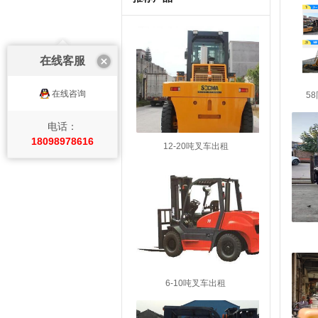
在线客服
在线咨询
5
电话：
18098978616
12-20吨叉车出租
6-10吨叉车出租