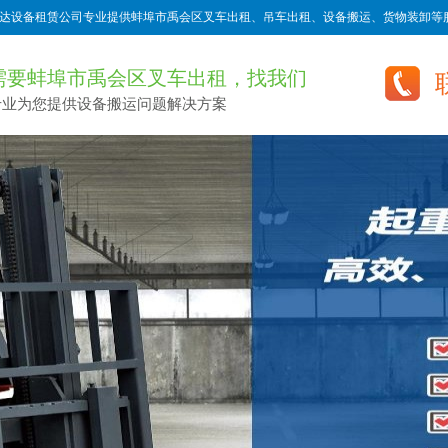
达设备租赁公司专业提供蚌埠市禹会区叉车出租、吊车出租、设备搬运、货物装卸等服
需要蚌埠市禹会区叉车出租，找我们
专业为您提供设备搬运问题解决方案