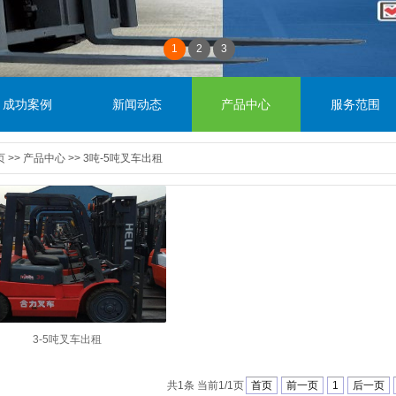
1
2
3
成功案例
新闻动态
产品中心
服务范围
页
>>
产品中心
>>
3吨-5吨叉车出租
3-5吨叉车出租
共1条 当前1/1页
首页
前一页
1
后一页