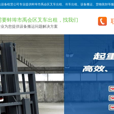
达设备租赁公司专业提供蚌埠市禹会区叉车出租、吊车出租、设备搬运、货物装卸等服
需要蚌埠市禹会区叉车出租，找我们
专业为您提供设备搬运问题解决方案