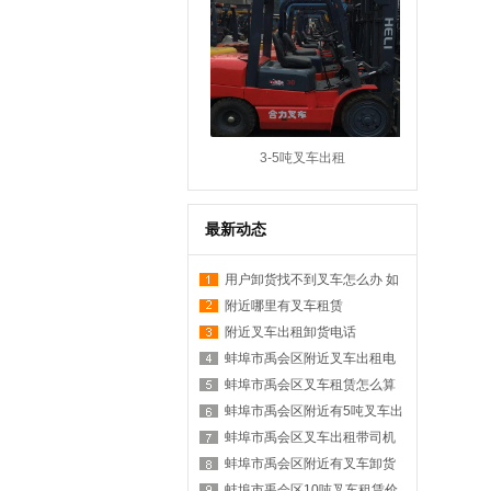
3-5吨叉车出租
最新动态
用户卸货找不到叉车怎么办 如
何在附近找叉车
附近哪里有叉车租赁
附近叉车出租卸货电话
蚌埠市禹会区附近叉车出租电
话是多少？
蚌埠市禹会区叉车租赁怎么算
台班？
蚌埠市禹会区附近有5吨叉车出
租吗？
蚌埠市禹会区叉车出租带司机
价格？
蚌埠市禹会区附近有叉车卸货
服务吗？
蚌埠市禹会区10吨叉车租赁价