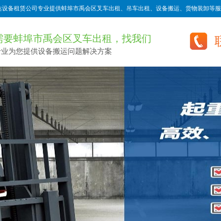
达设备租赁公司专业提供蚌埠市禹会区叉车出租、吊车出租、设备搬运、货物装卸等服
需要蚌埠市禹会区叉车出租，找我们
专业为您提供设备搬运问题解决方案