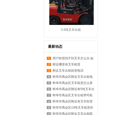
3-5吨叉车出租
最新动态
用户卸货找不到叉车怎么办 如
何在附近找叉车
附近哪里有叉车租赁
附近叉车出租卸货电话
蚌埠市禹会区附近叉车出租电
话是多少？
蚌埠市禹会区叉车租赁怎么算
台班？
蚌埠市禹会区附近有5吨叉车出
租吗？
蚌埠市禹会区叉车出租带司机
价格？
蚌埠市禹会区附近有叉车卸货
服务吗？
蚌埠市禹会区10吨叉车租赁价
格表？
蚌埠市禹会区附近叉车出租联