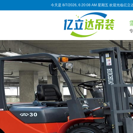
今天是
8/7/2026, 6:20:09 AM 星期五
欢迎光临亿立