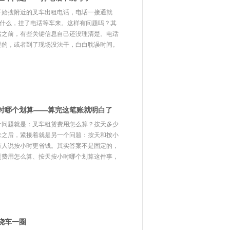
开始搜附近的叉车出租电话，电话一接通就
答什么，挂了电话等车来。这样有问题吗？其
话之前，有些关键信息自己还没理清楚。电话
要的，或者到了现场没法干，白白耽误时间。
时哪个划算——算完这笔账就明白了
个问题就是：叉车租赁费用怎么算？按天多少
来之后，紧接着就是另一个问题：按天和按小
有人说按小时更省钱。其实答案不是固定的，
赁费用怎么算、按天按小时哪个划算这件事，
绕车一圈