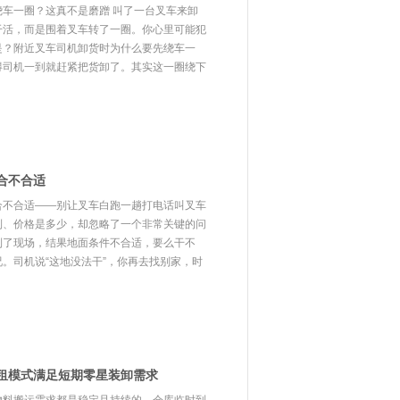
车一圈？这真不是磨蹭 叫了一台叉车来卸
干活，而是围着叉车转了一圈。你心里可能犯
是？附近叉车司机卸货时为什么要先绕车一
得司机一到就赶紧把货卸了。其实这一圈绕下
合不合适
合不合适——别让叉车白跑一趟打电话叫叉车
到、价格是多少，却忽略了一个非常关键的问
到了现场，结果地面条件不合适，要么干不
。司机说“这地没法干”，你再去找别家，时
租模式满足短期零星装卸需求