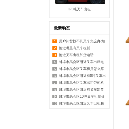
3-5吨叉车出租
最新动态
用户卸货找不到叉车怎么办 如
何在附近找叉车
附近哪里有叉车租赁
附近叉车出租卸货电话
蚌埠市禹会区附近叉车出租电
话是多少？
蚌埠市禹会区叉车租赁怎么算
台班？
蚌埠市禹会区附近有5吨叉车出
租吗？
蚌埠市禹会区叉车出租带司机
价格？
蚌埠市禹会区附近有叉车卸货
服务吗？
蚌埠市禹会区10吨叉车租赁价
格表？
蚌埠市禹会区附近叉车出租联
系方式有哪些？