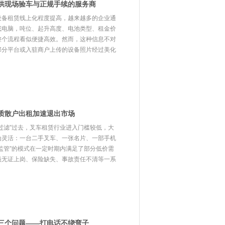
供现场验车与正规手续的服务商
设备租赁线上化程度提高，越来越多的企业通
或电脑，吨位、起升高度、电池类型、租金价
整个流程看似便捷高效。然而，这种信息不对
部分平台或入驻商户上传的设备照片经过美化
质散户出租加速退出市场
过滤”过去，叉车租赁行业进入门槛较低，大
为灵活：一台二手叉车、一张名片、一部手机
监管”的模式在一定时期内满足了部分低价需
员无证上岗、保险缺失、事故责任不清等一系
三个问题——打电话不绕弯子