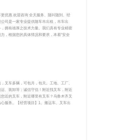
更优惠 欢迎咨询 全天服务、随叫随到、经
限公司是一家专业提供随车吊出租，吊车出
务，拥有雄厚之技术力量。我们具有专业精密
力，根据您的具体情况和要求，本着“安全
租，叉车多辆，可包月，包天。工地、工厂、
搬运、装卸等；诚信守信！附近找叉车，附近
离您近的叉车，附近哪里有叉车？乌鲁木齐叉
贴心服务。【经营项目】1、搬运车、叉车出