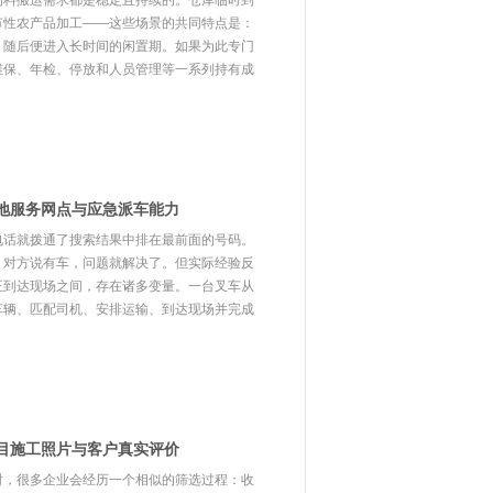
物料搬运需求都是稳定且持续的。仓库临时到
节性农产品加工——这些场景的共同特点是：
，随后便进入长时间的闲置期。如果为此专门
维保、年检、停放和人员管理等一系列持有成
地服务网点与应急派车能力
电话就拨通了搜索结果中排在最前面的号码。
、对方说有车，问题就解决了。但实际经验反
正到达现场之间，存在诸多变量。一台叉车从
车辆、匹配司机、安排运输、到达现场并完成
目施工照片与客户真实评价
时，很多企业会经历一个相似的筛选过程：收