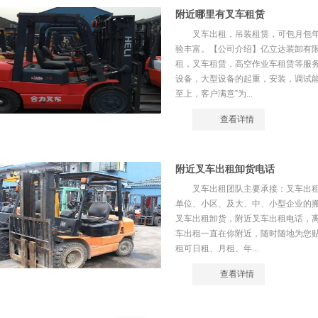
附近哪里有叉车租赁
叉车出租，吊装租赁，可包月包年
验丰富。【公司介绍】亿立达装卸有
租，叉车租赁，高空作业车租赁等服
设备，大型设备的起重，安装，调试能
至上，客户满意”为...
查看详情
附近叉车出租卸货电话
叉车出租团队主要承接：叉车出
单位、小区、及大、中、小型企业的
叉车出租卸货，附近叉车出租电话，
车出租一直在你附近，随时随地为您
租可日租、月租、年...
查看详情