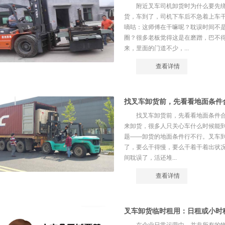
附近叉车司机卸货时为什么要先绕
货，车到了，司机下车后不急着上车
嘀咕：这师傅在干嘛呢？耽误时间不
圈？很多老板觉得这是在磨蹭，巴不
来，里面的门道不少，...
查看详情
找叉车卸货前，先看看地面条件
找叉车卸货前，先看看地面条件
来卸货，很多人只关心车什么时候能
题——卸货的地面条件行不行。叉车
了，要么干得慢，要么干着干着出状况
间耽误了，活还堆...
查看详情
叉车卸货临时租用：日租或小时