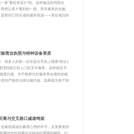
一家“看起来还行”的。这种做法的局限在
务商想让客户看到的一面，而非服务的全貌。
，是那些已经完成的服务痕迹——类似项目的
查验营业执照与特种设备资质
，很多人的第一反应是在手机上搜索“附近1
度找到能立刻上门的叉车服务。这种就近寻
应速度问题，并不能替代对服务商合规性的核
业受到严格的法律法规约束。如果因为急于卸
全距离与交叉路口减速鸣笛
、也最容易滋生麻痹心理的环节。反复重复的
，而事故恰恰就藏在这种放松警惕的瞬间。行