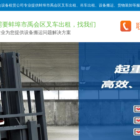
达设备租赁公司专业提供蚌埠市禹会区叉车出租、吊车出租、设备搬运、货物装卸等服
需要蚌埠市禹会区叉车出租，找我们
专业为您提供设备搬运问题解决方案