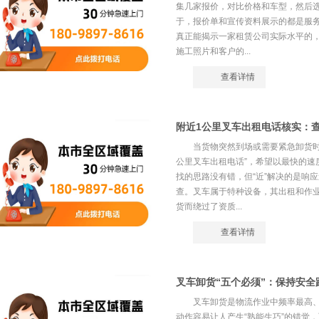
集几家报价，对比价格和车型，然后选
于，报价单和宣传资料展示的都是服
真正能揭示一家租赁公司实际水平的
施工照片和客户的...
查看详情
附近1公里叉车出租电话核实：
当货物突然到场或需要紧急卸货时
公里叉车出租电话”，希望以最快的速
找的思路没有错，但“近”解决的是响
查。叉车属于特种设备，其出租和作
货而绕过了资质...
查看详情
叉车卸货“五个必须”：保持安
叉车卸货是物流作业中频率最高
动作容易让人产生“熟能生巧”的错觉