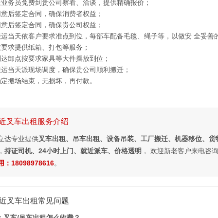
派业务员免费到贵公司察看、洽谈，提供精确报价；
同意后签定合同，确保消费者权益；
同意后签定合同，确保贵公司权益；
搬运当天依客户要求准点到位，每部车配备毛毯、绳子等，以做安 全妥善
依要求提供纸箱、打包等服务；
到达卸点按要求家具等大件摆放到位；
搬运当天派现场调度，确保贵公司顺利搬迁；
确定搬场结束，无损坏，再付款。
近叉车出租服务介绍
立达专业提供
叉车出租、吊车出租、设备吊装、工厂搬迁、机器移位、货
，
持证司机、24小时上门、就近派车、价格透明
， 欢迎新老客户来电咨
：18098978616
。
近叉车出租常见问题
：叉车/吊车出租怎么收费？