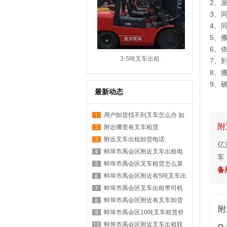
2、
3、
4、
5、
6、
3-5吨叉车出租
7、
8、
9、
最新动态
用户卸货找不到叉车怎么办 如
附
何在附近找叉车
附近哪里有叉车租赁
附近叉车出租卸货电话
亿
蚌埠市禹会区附近叉车出租电
车
话是多少？
蚌埠市禹会区叉车租赁怎么算
备用
台班？
蚌埠市禹会区附近有5吨叉车出
租吗？
蚌埠市禹会区叉车出租带司机
价格？
蚌埠市禹会区附近有叉车卸货
附
服务吗？
蚌埠市禹会区10吨叉车租赁价
格表？
蚌埠市禹会区附近叉车出租联
Q