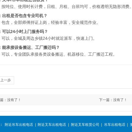
：按吨位、使用时长计费，日租、月租、台班均可，价格透明无隐形消费
：出租是否包含专业司机？
：包含，全部师傅持证上岗，经验丰富，安全规范作业。
：可以24小时上门服务吗？
：可以，全城及周边乡镇24小时就近派车，快速上门。
：能承接设备搬运、工厂搬迁吗？
：可以，专业团队承接各类设备搬运、机器移位、工厂搬迁工程。
回上一步
篇：
没有了！
下一篇：
没有了！
：
附近吊车出租电话
|
附近叉车出租电话
|
附近叉车租赁公司
|
吊车出租电话
|