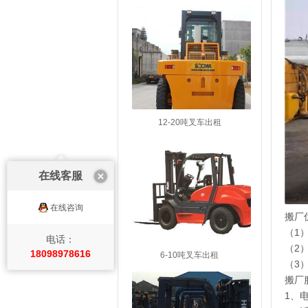
12-20吨叉车出租
在线客服
在线咨询
搬厂
（1
电话：
（2
18098978616
6-10吨叉车出租
（3
搬厂
1、