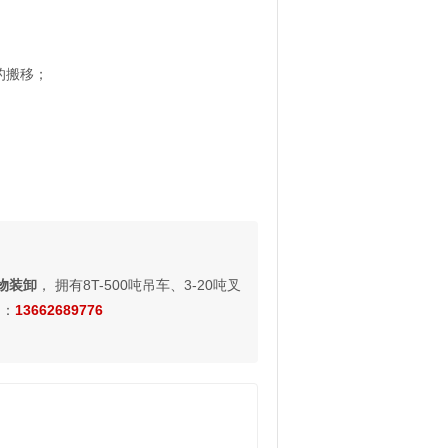
的搬移；
物装卸
， 拥有8T-500吨吊车、3-20吨叉
询：
13662689776